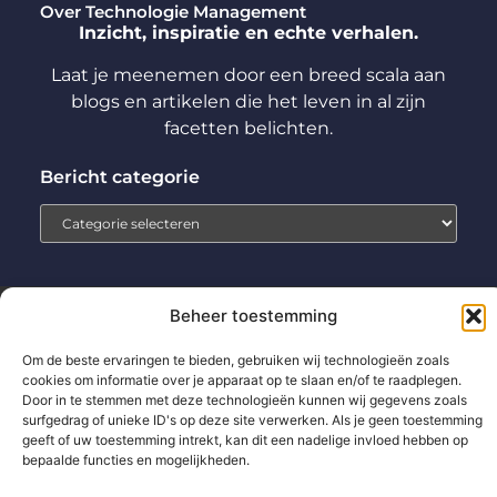
Over Technologie Management
Inzicht, inspiratie en echte verhalen.
Laat je meenemen door een breed scala aan
blogs en artikelen die het leven in al zijn
facetten belichten.
Bericht categorie
Beheer toestemming
Home
Aanmelden
Beroemdheden
Contact
Cookiebeleid (EU)
Ons team
Over ons
Partners
Om de beste ervaringen te bieden, gebruiken wij technologieën zoals
cookies om informatie over je apparaat op te slaan en/of te raadplegen.
Website index
Uit De Media
Door in te stemmen met deze technologieën kunnen wij gegevens zoals
surfgedrag of unieke ID's op deze site verwerken. Als je geen toestemming
Backlinks kopen: wat jij moet weten voor betere SEO-resultaten
geeft of uw toestemming intrekt, kan dit een nadelige invloed hebben op
Extra geld verdienen: zo pak jij het slim en succesvol aan
bepaalde functies en mogelijkheden.