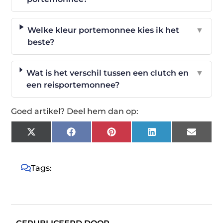
Welke kleur portemonnee kies ik het
▼
beste?
Wat is het verschil tussen een clutch en
▼
een reisportemonnee?
Goed artikel? Deel hem dan op:
X
Facebook
Pinterest
LinkedIn
Email
(Twitter)
Tags: