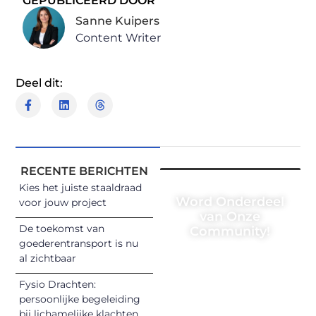
GEPUBLICEERD DOOR
Sanne Kuipers
Content Writer
Deel dit:
RECENTE BERICHTEN
Kies het juiste staaldraad
Word Onderdeel
voor jouw project
van Onze
De toekomst van
Community!
goederentransport is nu
Registreer je
al zichtbaar
vandaag nog en
Fysio Drachten:
begin met het
persoonlijke begeleiding
delen van jouw
bij lichamelijke klachten