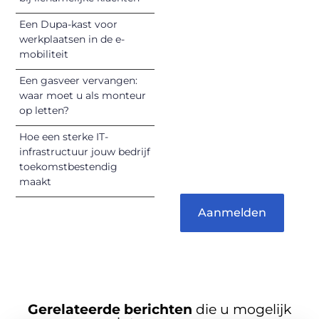
unieke perspectief.
Een Dupa-kast voor
Jouw woorden
werkplaatsen in de e-
kunnen
mobiliteit
informeren,
inspireren,
Een gasveer vervangen:
vermaken en
waar moet u als monteur
op letten?
verbinden – ze
verdienen het om
Hoe een sterke IT-
gehoord te
infrastructuur jouw bedrijf
worden!
toekomstbestendig
maakt
Aanmelden
Gerelateerde berichten
die u mogelijk