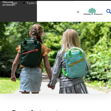
Nieuwe
aar
Fysio Drachten: persoonlijke begeleiding bij lichamelijke klachten
artikelen