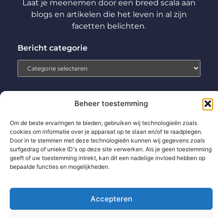
Laat je meenemen door een breed scala aan
blogs en artikelen die het leven in al zijn
facetten belichten.
Bericht categorie
Beheer toestemming
Home
Aanmelden
Beroemdheden
Contact
Om de beste ervaringen te bieden, gebruiken wij technologieën zoals
Cookiebeleid (EU)
Ons team
Over ons
Partners
cookies om informatie over je apparaat op te slaan en/of te raadplegen.
Door in te stemmen met deze technologieën kunnen wij gegevens zoals
Website index
Uit De Media
surfgedrag of unieke ID's op deze site verwerken. Als je geen toestemming
Backlinks kopen: wat jij moet weten voor betere SEO-resultaten
geeft of uw toestemming intrekt, kan dit een nadelige invloed hebben op
bepaalde functies en mogelijkheden.
Extra geld verdienen: zo pak jij het slim en succesvol aan
Accepteren
www.technologie-management.nl.
All Rights Reserved © 2025