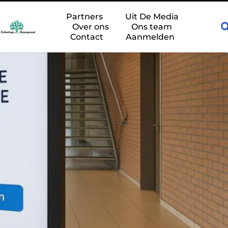
biliteit
Een gasveer vervangen: waar moet u als monteur op le
Partners
Uit De Media
Over ons
Ons team
Contact
Aanmelden