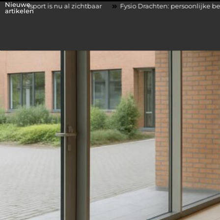
Nieuwe
 nu al zichtbaar
Fysio Drachten: persoonlijke begeleiding bij l
artikelen