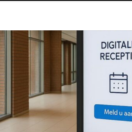
ichamelijke klachten
Een Dupa-kast voor werkplaatsen in de e-mo