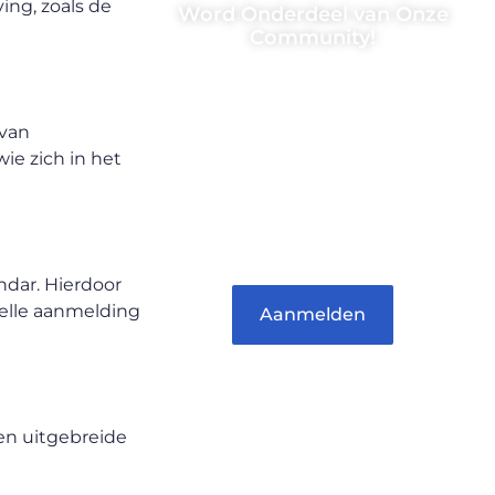
ing, zoals de
Word Onderdeel van Onze
Community!
Registreer je vandaag nog en
begin met het delen van jouw
 van
unieke perspectief. Jouw
ie zich in het
woorden kunnen informeren,
inspireren, vermaken en
verbinden – ze verdienen het
om gehoord te worden!
dar. Hierdoor
elle aanmelding
Aanmelden
een uitgebreide