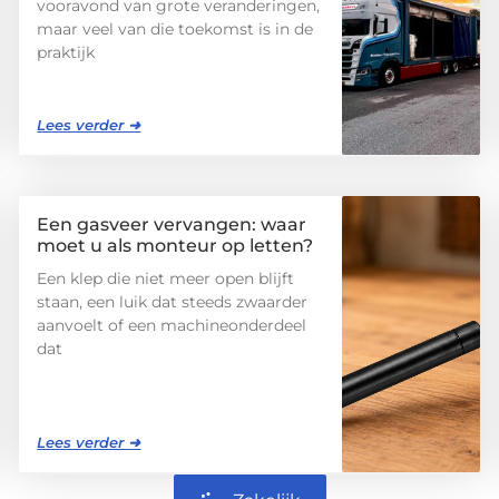
vooravond van grote veranderingen,
maar veel van die toekomst is in de
praktijk
Lees verder ➜
Een gasveer vervangen: waar
moet u als monteur op letten?
Een klep die niet meer open blijft
staan, een luik dat steeds zwaarder
aanvoelt of een machineonderdeel
dat
Lees verder ➜