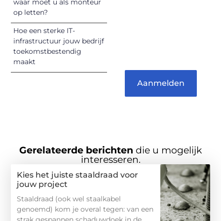
vermaken en
waar moet u als monteur
op letten?
verbinden – ze
verdienen het om
Hoe een sterke IT-
gehoord te
infrastructuur jouw bedrijf
worden!
toekomstbestendig
maakt
Aanmelden
Gerelateerde berichten
die u mogelijk
interesseren.
Kies het juiste staaldraad voor
jouw project
Staaldraad (ook wel staalkabel
genoemd) kom je overal tegen: van een
strak gespannen schaduwdoek in de