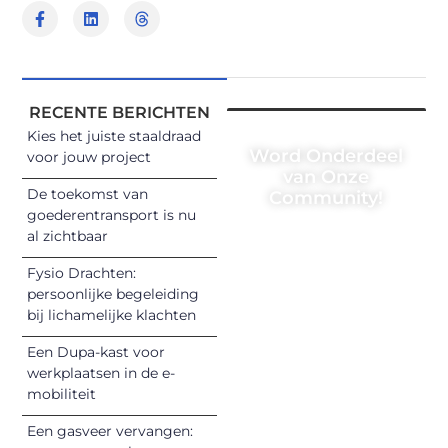
RECENTE BERICHTEN
Kies het juiste staaldraad
Word Onderdeel
voor jouw project
van Onze
De toekomst van
Community!
goederentransport is nu
Registreer je
al zichtbaar
vandaag nog en
Fysio Drachten:
begin met het
persoonlijke begeleiding
delen van jouw
bij lichamelijke klachten
unieke perspectief.
Een Dupa-kast voor
Jouw woorden
werkplaatsen in de e-
kunnen
mobiliteit
informeren,
inspireren,
Een gasveer vervangen: