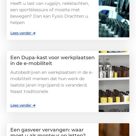
Heeft u last van rugpijn, nekklachten,
een sportblessure of moeite met
bewegen? Dan kan Fysio Drachten u
helpen
Lees verder ➜
Een Dupa-kast voor werkplaatsen
in de e-mobiliteit
Autobedrijven en werkplaatsen in de e-
mobiliteit merken dat hun werk de
laatste jaren ingrijpend is veranderd.
Naast traditionele
Lees verder ➜
Een gasveer vervangen: waar
moet u als monteur op letten?