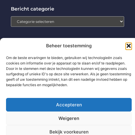
Bericht categorie
Beheer toestemming
Home
Aanmelden
Beroemdheden
Contact
Om de beste ervaringen te bieden, gebruiken wij technologieën zoals
Cookiebeleid (EU)
Ons team
Over ons
Partners
cookies om informatie over je apparaat op te slaan en/of te raadplegen.
Website index
Uit De Media
Door in te stemmen met deze technologieën kunnen wij gegevens zoals
surfgedrag of unieke ID's op deze site verwerken. Als je geen toestemming
Backlinks kopen: wat jij moet weten voor betere SEO-resultaten
geeft of uw toestemming intrekt, kan dit een nadelige invloed hebben op
bepaalde functies en mogelijkheden.
Extra geld verdienen: zo pak jij het slim en succesvol aan
Accepteren
www.technologie-management.nl.
All Rights Reserved © 2025
Weigeren
Bekijk voorkeuren