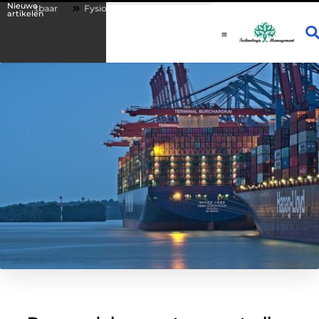
Nieuwe
tbaar
Fysio Drachten: persoonlijke begeleiding bij lichamelijke klacht
artikelen