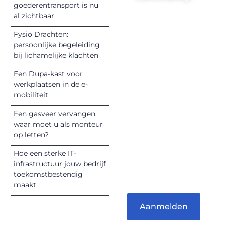
goederentransport is nu
Registreer je
al zichtbaar
vandaag nog en
Fysio Drachten:
begin met het
persoonlijke begeleiding
delen van jouw
bij lichamelijke klachten
unieke perspectief.
Een Dupa-kast voor
Jouw woorden
werkplaatsen in de e-
kunnen
mobiliteit
informeren,
inspireren,
Een gasveer vervangen:
vermaken en
waar moet u als monteur
op letten?
verbinden – ze
verdienen het om
Hoe een sterke IT-
gehoord te
infrastructuur jouw bedrijf
worden!
toekomstbestendig
maakt
Aanmelden