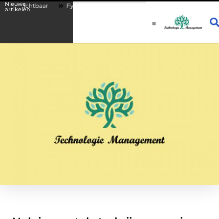
Nieuwe
 zichtbaar
Fysio Drachten: persoonlijke begeleiding bij lichamelijke k
artikelen