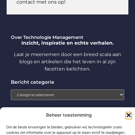
contact met ons op!
Over Technologie Management
Inzicht, inspiratie en echte verhalen.
Laat je meenemen door een breed scala aan
blogs en artikelen die het leven in al zijn
facetten belichten.
Bericht categorie
Beheer toestemming
Home
Aanmelden
Beroemdheden
Contact
Om de beste ervaringen te bieden, gebruiken wij technologieën zoals
Cookiebeleid (EU)
Ons team
Over ons
Partners
cookies om informatie over je apparaat op te slaan en/of te raadplegen.