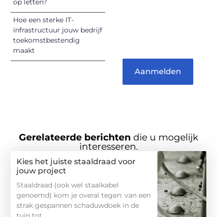
op letten?
verbinden – ze
verdienen het om
Hoe een sterke IT-
gehoord te
infrastructuur jouw bedrijf
worden!
toekomstbestendig
maakt
Aanmelden
Gerelateerde berichten
die u mogelijk
interesseren.
Kies het juiste staaldraad voor
jouw project
Staaldraad (ook wel staalkabel
genoemd) kom je overal tegen: van een
strak gespannen schaduwdoek in de
tuin tot