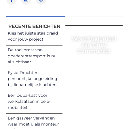
RECENTE BERICHTEN
Kies het juiste staaldraad
Word Onderdeel
voor jouw project
van Onze
De toekomst van
Community!
goederentransport is nu
Registreer je
al zichtbaar
vandaag nog en
Fysio Drachten:
begin met het
persoonlijke begeleiding
delen van jouw
bij lichamelijke klachten
unieke perspectief.
Een Dupa-kast voor
Jouw woorden
werkplaatsen in de e-
kunnen
mobiliteit
informeren,
inspireren,
Een gasveer vervangen:
vermaken en
waar moet u als monteur