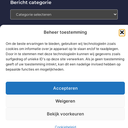
Bericht categorie
Beheer toestemming
Home
Aanmelden
Beroemdheden
Contact
Om de beste ervaringen te bieden, gebruiken wij technologieën zoals
cookies om informatie over je apparaat op te slaan en/of te raadplegen.
Cookiebeleid (EU)
Ons team
Over ons
Partners
Door in te stemmen met deze technologieën kunnen wij gegevens zoals
Website index
Uit De Media
surfgedrag of unieke ID's op deze site verwerken. Als je geen toestemming
geeft of uw toestemming intrekt, kan dit een nadelige invloed hebben op
Backlinks kopen: wat jij moet weten voor betere SEO-resultaten
bepaalde functies en mogelijkheden.
Extra geld verdienen: zo pak jij het slim en succesvol aan
Accepteren
www.technologie-management.nl.
All Rights Reserved © 2025
Weigeren
Bekijk voorkeuren
Cookiebeleid