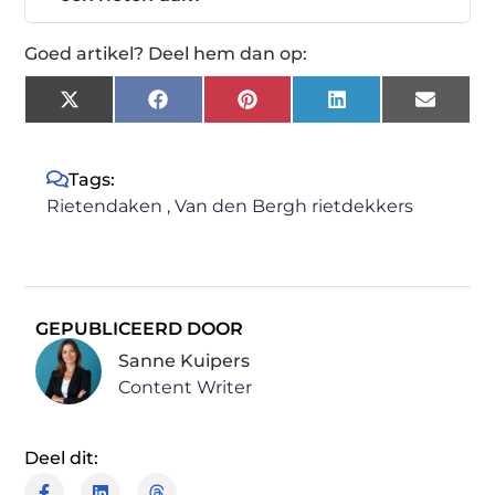
Goed artikel? Deel hem dan op:
X
Facebook
Pinterest
LinkedIn
Email
(Twitter)
Tags:
Rietendaken
,
Van den Bergh rietdekkers
GEPUBLICEERD DOOR
Sanne Kuipers
Content Writer
Deel dit: