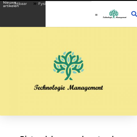
Nieuwe
ichtbaar
Fysio Drachten: persoonlijke begeleiding bij lichamelijke kla
artikelen