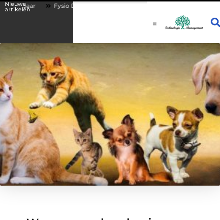
Nieuwe
aar
Fysio Drachten: persoonlijke begeleiding bij lichamelijke klachten
artikelen