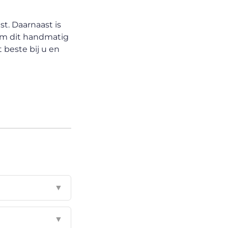
t. Daarnaast is
 om dit handmatig
 beste bij u en
▼
▼