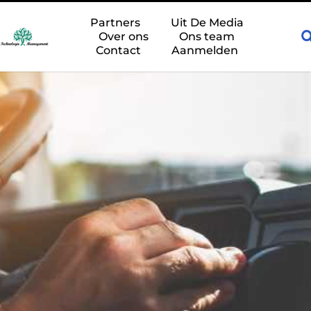
liteit
Een gasveer vervangen: waar moet u als monteur op lett
Partners
Uit De Media
Over ons
Ons team
Contact
Aanmelden