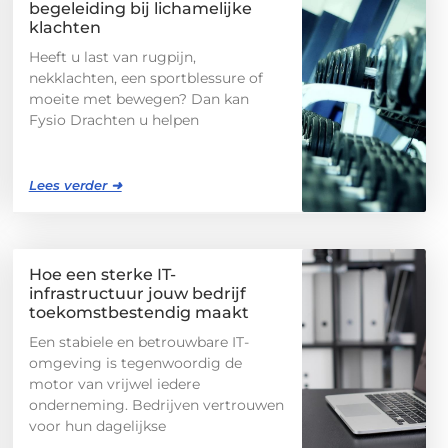
begeleiding bij lichamelijke
klachten
Heeft u last van rugpijn,
nekklachten, een sportblessure of
moeite met bewegen? Dan kan
Fysio Drachten u helpen
Lees verder ➜
Hoe een sterke IT-
infrastructuur jouw bedrijf
toekomstbestendig maakt
Een stabiele en betrouwbare IT-
omgeving is tegenwoordig de
motor van vrijwel iedere
onderneming. Bedrijven vertrouwen
voor hun dagelijkse