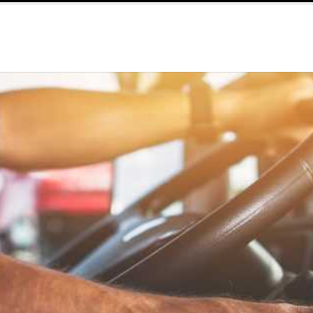
amelijke klachten
Een Dupa-kast voor werkplaatsen in de e-mobi