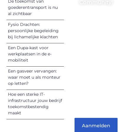
De toekomst van
Community!
goederentransport is nu
Registreer je
al zichtbaar
vandaag nog en
Fysio Drachten:
begin met het
persoonlijke begeleiding
delen van jouw
bij lichamelijke klachten
unieke perspectief.
Een Dupa-kast voor
Jouw woorden
werkplaatsen in de e-
kunnen
mobiliteit
informeren,
inspireren,
Een gasveer vervangen:
vermaken en
waar moet u als monteur
op letten?
verbinden – ze
verdienen het om
Hoe een sterke IT-
gehoord te
infrastructuur jouw bedrijf
worden!
toekomstbestendig
maakt
Aanmelden