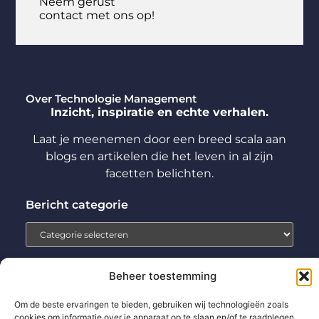
Neem gerust
contact met ons op!
Over Technologie Management
Inzicht, inspiratie en echte verhalen.
Laat je meenemen door een breed scala aan
blogs en artikelen die het leven in al zijn
facetten belichten.
Bericht categorie
Beheer toestemming
Home
Aanmelden
Beroemdheden
Contact
Om de beste ervaringen te bieden, gebruiken wij technologieën zoals
cookies om informatie over je apparaat op te slaan en/of te raadplegen.