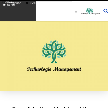
Nieuwe
ichtbaar
Fysio Drachten: persoonlijke begeleiding bij lichamelijke kla
artikelen