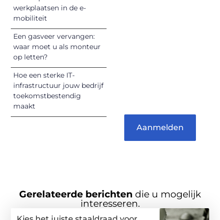
werkplaatsen in de e-
kunnen
mobiliteit
informeren,
inspireren,
Een gasveer vervangen:
vermaken en
waar moet u als monteur
op letten?
verbinden – ze
verdienen het om
Hoe een sterke IT-
gehoord te
infrastructuur jouw bedrijf
worden!
toekomstbestendig
maakt
Aanmelden
Gerelateerde berichten
die u mogelijk
interesseren.
Kies het juiste staaldraad voor