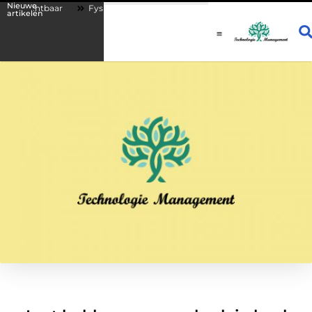
Nieuwe
ichtbaar
Fysio Drachten: persoonlijke begeleiding bij lichamelijke kla
artikelen