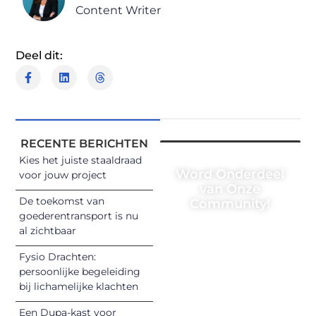
Content Writer
Deel dit:
RECENTE BERICHTEN
Kies het juiste staaldraad
Word Onderdeel
voor jouw project
van Onze
De toekomst van
Community!
goederentransport is nu
Registreer je
al zichtbaar
vandaag nog en
Fysio Drachten:
begin met het
persoonlijke begeleiding
delen van jouw
bij lichamelijke klachten
unieke perspectief.
Een Dupa-kast voor
Jouw woorden