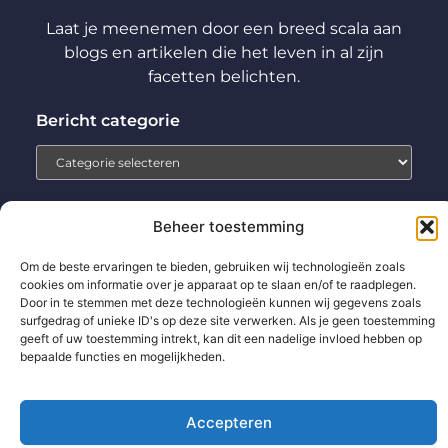
Laat je meenemen door een breed scala aan
blogs en artikelen die het leven in al zijn
facetten belichten.
Bericht categorie
Beheer toestemming
Home
Aanmelden
Beroemdheden
Contact
Om de beste ervaringen te bieden, gebruiken wij technologieën zoals
Cookiebeleid (EU)
Ons team
Over ons
Partners
cookies om informatie over je apparaat op te slaan en/of te raadplegen.
Door in te stemmen met deze technologieën kunnen wij gegevens zoals
Website index
Uit De Media
surfgedrag of unieke ID's op deze site verwerken. Als je geen toestemming
geeft of uw toestemming intrekt, kan dit een nadelige invloed hebben op
Backlinks kopen: wat jij moet weten voor betere SEO-resultaten
bepaalde functies en mogelijkheden.
Extra geld verdienen: zo pak jij het slim en succesvol aan
Accepteren
www.technologie-management.nl.
All Rights Reserved © 2025