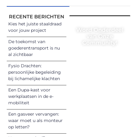
RECENTE BERICHTEN
Kies het juiste staaldraad
Word Onderdeel
voor jouw project
van Onze
De toekomst van
Community!
goederentransport is nu
Registreer je
al zichtbaar
vandaag nog en
Fysio Drachten:
begin met het
persoonlijke begeleiding
delen van jouw
bij lichamelijke klachten
unieke perspectief.
Een Dupa-kast voor
Jouw woorden
werkplaatsen in de e-
kunnen
mobiliteit
informeren,
inspireren,
Een gasveer vervangen:
vermaken en
waar moet u als monteur
op letten?
verbinden – ze
verdienen het om