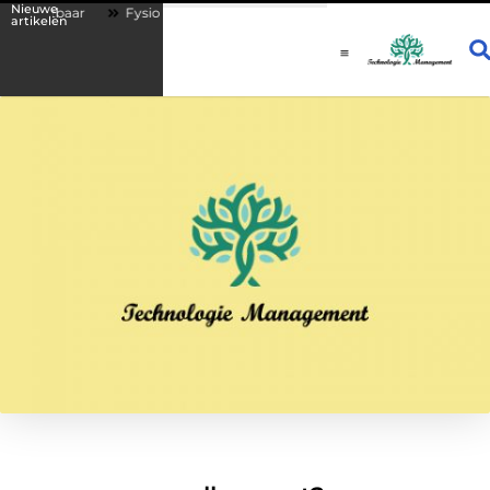
Nieuwe
chtbaar
Fysio Drachten: persoonlijke begeleiding bij lichamelijke klac
artikelen