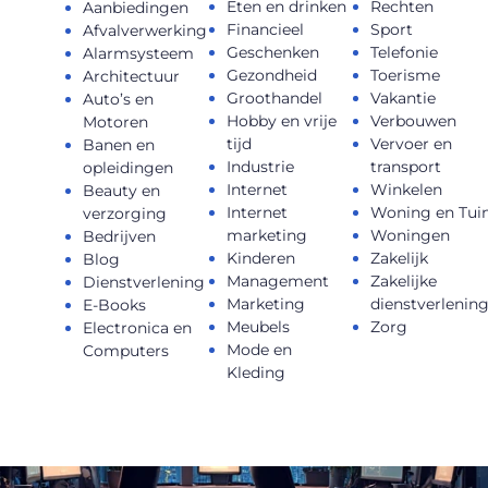
Eten en drinken
Rechten
Aanbiedingen
Financieel
Sport
Afvalverwerking
Geschenken
Telefonie
Alarmsysteem
Gezondheid
Toerisme
Architectuur
Groothandel
Vakantie
Auto’s en
Hobby en vrije
Verbouwen
Motoren
tijd
Vervoer en
Banen en
Industrie
transport
opleidingen
Internet
Winkelen
Beauty en
Internet
Woning en Tui
verzorging
marketing
Woningen
Bedrijven
Kinderen
Zakelijk
Blog
Management
Zakelijke
Dienstverlening
Marketing
dienstverlenin
E-Books
Meubels
Zorg
Electronica en
Mode en
Computers
Kleding