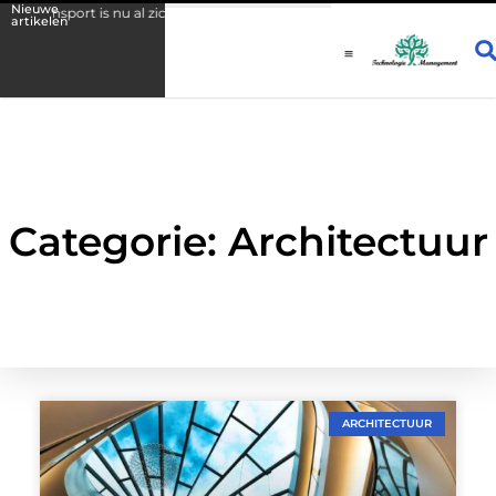
Nieuwe
ansport is nu al zichtbaar
Fysio Drachten: persoonlijke begeleiding b
artikelen
Categorie: Architectuur
ARCHITECTUUR