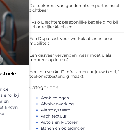
De toekomst van goederentransport is nu al
zichtbaar
Fysio Drachten: persoonlijke begeleiding bij
lichamelijke klachten
Een Dupa-kast voor werkplaatsen in de e-
mobiliteit
Een gasveer vervangen: waar moet u als
monteur op letten?
Hoe een sterke IT-infrastructuur jouw bedrijf
striële
toekomstbestendig maakt
Categorieën
In de
le rol bij
Aanbiedingen
er en
Afvalverwerking
et kiezen
Alarmsysteem
eke
Architectuur
Auto’s en Motoren
Banen en opleidingen