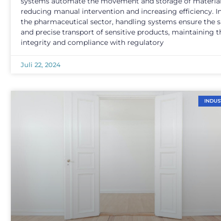
systems automate the movement and storage of material
reducing manual intervention and increasing efficiency. I
the pharmaceutical sector, handling systems ensure the s
and precise transport of sensitive products, maintaining t
integrity and compliance with regulatory
Juli 22, 2024
INDUS