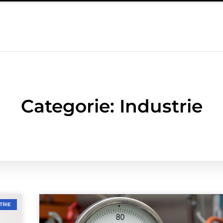
ij lichamelijke klachten
Een Dupa-kast voor werkplaatsen in de
Categorie: Industrie
TRIE