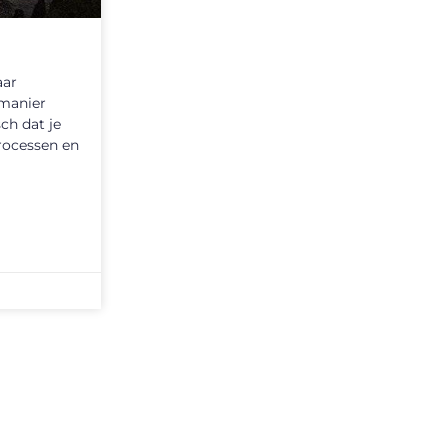
aar
 manier
ch dat je
processen en