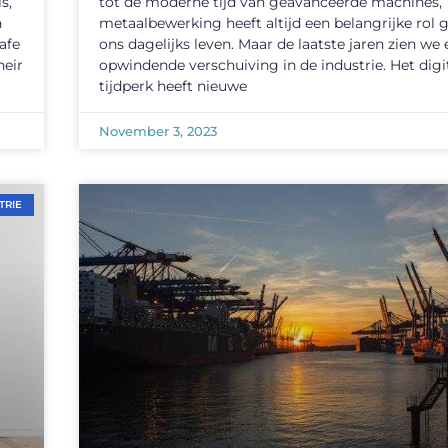
s,
tot de moderne tijd van geavanceerde machines,
n
metaalbewerking heeft altijd een belangrijke rol 
afe
ons dagelijks leven. Maar de laatste jaren zien we
heir
opwindende verschuiving in de industrie. Het digi
tijdperk heeft nieuwe
November 3, 2023
TRIE