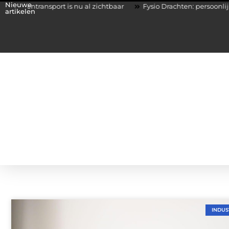
Nieuwe
t is nu al zichtbaar
Fysio Drachten: persoonlijke begeleiding b
artikelen
INDUS