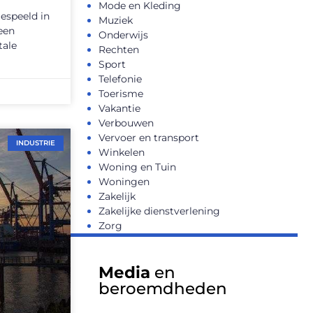
Mode en Kleding
gespeeld in
Muziek
 een
Onderwijs
tale
Rechten
Sport
Telefonie
Toerisme
Vakantie
Verbouwen
Vervoer en transport
INDUSTRIE
Winkelen
Woning en Tuin
Woningen
Zakelijk
Zakelijke dienstverlening
Zorg
Media
en
beroemdheden