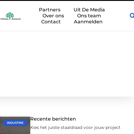
 e-mobiliteit
Een gasveer vervangen: waar moet u als monteur 
Partners
Uit De Media
Over ons
Ons team
Contact
Aanmelden
Recente berichten
INDUSTRIE
Kies het juiste staaldraad voor jouw project