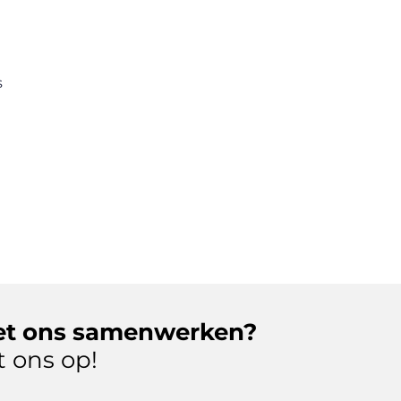
s
et ons samenwerken?
 ons op!