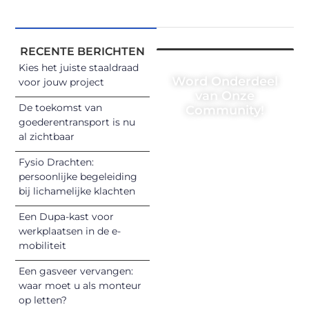
RECENTE BERICHTEN
Kies het juiste staaldraad
Word Onderdeel
voor jouw project
van Onze
De toekomst van
Community!
goederentransport is nu
Registreer je
al zichtbaar
vandaag nog en
Fysio Drachten:
begin met het
persoonlijke begeleiding
delen van jouw
bij lichamelijke klachten
unieke perspectief.
Een Dupa-kast voor
Jouw woorden
werkplaatsen in de e-
kunnen
mobiliteit
informeren,
inspireren,
Een gasveer vervangen:
vermaken en
waar moet u als monteur
op letten?
verbinden – ze