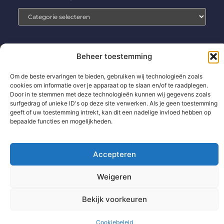
Beheer toestemming
Home
Aanmelden
Beroemdheden
Contact
Om de beste ervaringen te bieden, gebruiken wij technologieën zoals
Cookiebeleid (EU)
Ons team
Over ons
Partners
cookies om informatie over je apparaat op te slaan en/of te raadplegen.
Website index
Uit De Media
Door in te stemmen met deze technologieën kunnen wij gegevens zoals
surfgedrag of unieke ID's op deze site verwerken. Als je geen toestemming
Backlinks kopen: wat jij moet weten voor betere SEO-resultaten
geeft of uw toestemming intrekt, kan dit een nadelige invloed hebben op
bepaalde functies en mogelijkheden.
Extra geld verdienen: zo pak jij het slim en succesvol aan
Accepteren
www.technologie-management.nl.
All Rights Reserved © 2025
Weigeren
Bekijk voorkeuren
Cookiebeleid