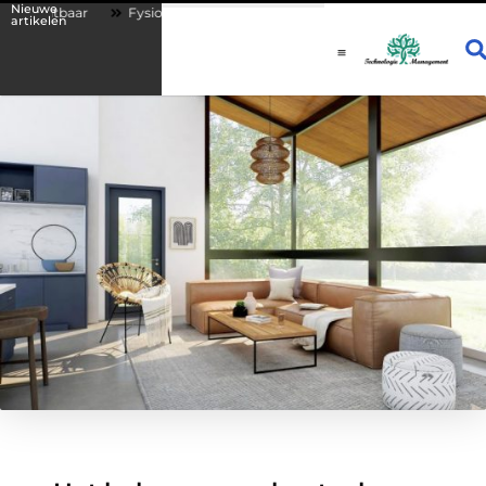
Nieuwe
tbaar
Fysio Drachten: persoonlijke begeleiding bij lichamelijke klacht
artikelen