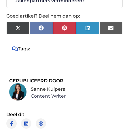
zakenpartners verminderen?
Goed artikel? Deel hem dan op:
X
Facebook
Pinterest
LinkedIn
Email
(Twitter)
Tags:
GEPUBLICEERD DOOR
Sanne Kuipers
Content Writer
Deel dit: