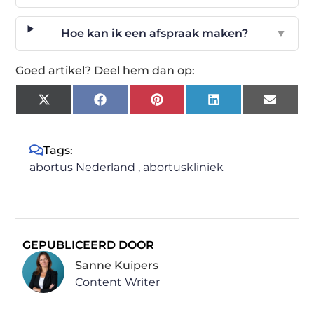
Hoe kan ik een afspraak maken?
▼
Goed artikel? Deel hem dan op:
X
Facebook
Pinterest
LinkedIn
Email
(Twitter)
Tags:
abortus Nederland
,
abortuskliniek
GEPUBLICEERD DOOR
Sanne Kuipers
Content Writer