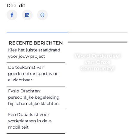
Deel dit:
RECENTE BERICHTEN
Kies het juiste staaldraad
Word Onderdeel
voor jouw project
van Onze
De toekomst van
Community!
goederentransport is nu
Registreer je
al zichtbaar
vandaag nog en
Fysio Drachten:
begin met het
persoonlijke begeleiding
delen van jouw
bij lichamelijke klachten
unieke perspectief.
Een Dupa-kast voor
Jouw woorden
werkplaatsen in de e-
kunnen
mobiliteit
informeren,