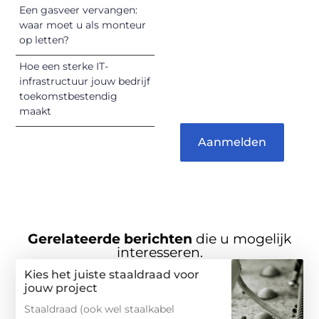
inspireren,
Een gasveer vervangen:
vermaken en
waar moet u als monteur
op letten?
verbinden – ze
verdienen het om
Hoe een sterke IT-
gehoord te
infrastructuur jouw bedrijf
worden!
toekomstbestendig
maakt
Aanmelden
Gerelateerde berichten
die u mogelijk
interesseren.
Kies het juiste staaldraad voor
jouw project
Staaldraad (ook wel staalkabel