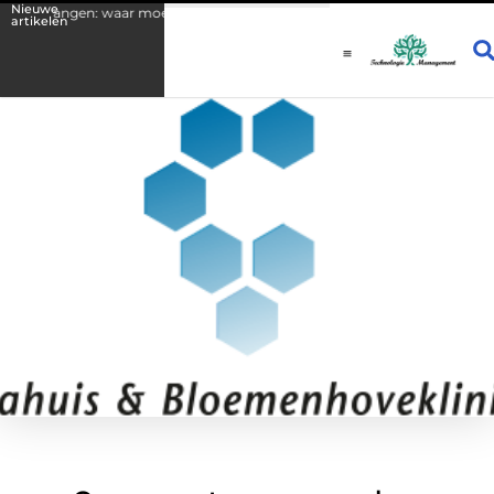
Nieuwe
rvangen: waar moet u als monteur op letten?
Hoe een sterke IT-infr
artikelen