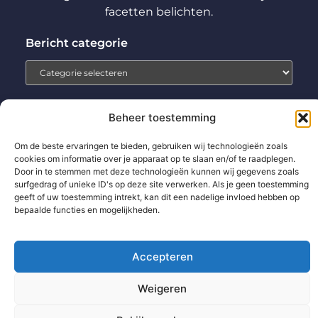
facetten belichten.
Bericht categorie
Beheer toestemming
Home
Aanmelden
Beroemdheden
Contact
Om de beste ervaringen te bieden, gebruiken wij technologieën zoals
Cookiebeleid (EU)
Ons team
Over ons
Partners
cookies om informatie over je apparaat op te slaan en/of te raadplegen.
Door in te stemmen met deze technologieën kunnen wij gegevens zoals
Website index
Uit De Media
surfgedrag of unieke ID's op deze site verwerken. Als je geen toestemming
geeft of uw toestemming intrekt, kan dit een nadelige invloed hebben op
Backlinks kopen: wat jij moet weten voor betere SEO-resultaten
bepaalde functies en mogelijkheden.
Extra geld verdienen: zo pak jij het slim en succesvol aan
Accepteren
www.technologie-management.nl.
All Rights Reserved © 2025
Weigeren