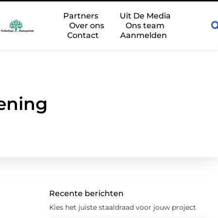
atsen in de e-mobiliteit
Een gasveer vervangen: waar moet u a
Partners
Uit De Media
Over ons
Ons team
Contact
Aanmelden
iening
Recente berichten
Kies het juiste staaldraad voor jouw project