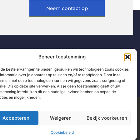
Neem contact op
Beheer toestemming
de beste ervaringen te bieden, gebruiken wij technologieën zoals cookies
informatie over je apparaat op te slaan en/of te raadplegen. Door in te
mmen met deze technologieën kunnen wij gegevens zoals surfgedrag of
eke ID's op deze site verwerken. Als je geen toestemming geeft of uw
stemming intrekt, kan dit een nadelige invloed hebben op bepaalde
cties en mogelijkheden.
Partners
Website index
Uit De Media
Accepteren
Weigeren
Bekijk voorkeuren
 pak jij het slim en succesvol aan
Cookiebeleid
www.technologie-management.nl.