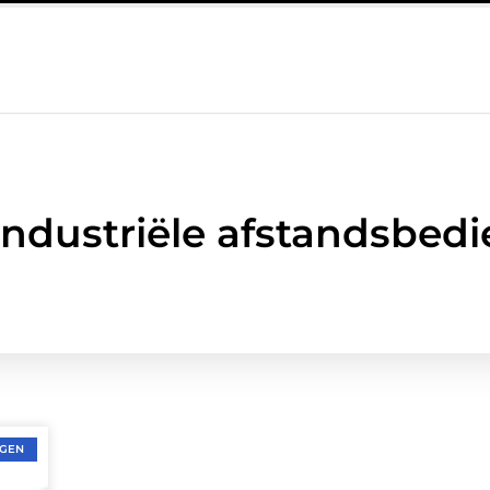
egeleiding bij lichamelijke klachten
Een Dupa-kast voor werkpla
Industriële afstandsbed
NGEN