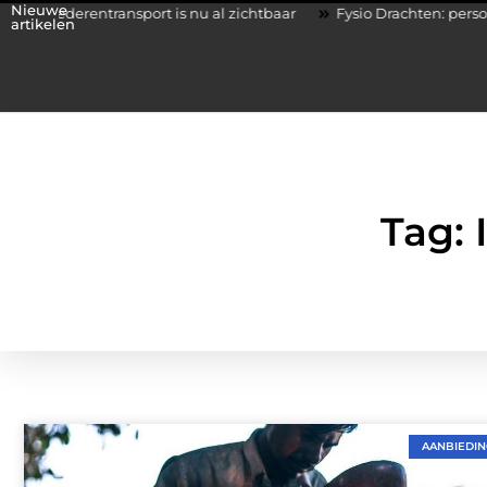
Nieuwe
rentransport is nu al zichtbaar
Fysio Drachten: persoonlijke b
artikelen
Tag: 
AANBIEDI