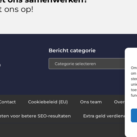
 ons op!
Bericht categorie
n
Om 
om 
ste
uni
toe
fun
Contact
Cookiebeleid (EU)
Ons team
Over ons
eten voor betere SEO-resultaten
Extra geld verdienen: zo