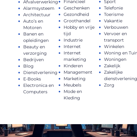
Financieel
Sport
Afvalverwerking
Geschenken
Telefonie
Alarmsysteem
Gezondheid
Toerisme
Architectuur
Groothandel
Vakantie
Auto’s en
Hobby en vrije
Verbouwen
Motoren
tijd
Vervoer en
Banen en
Industrie
transport
opleidingen
Internet
Winkelen
Beauty en
Internet
Woning en Tui
verzorging
marketing
Woningen
Bedrijven
Kinderen
Zakelijk
Blog
Management
Zakelijke
Dienstverlening
Marketing
dienstverlenin
E-Books
Meubels
Zorg
Electronica en
Mode en
Computers
Kleding