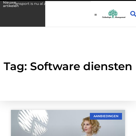
Nieuwe
transport is nu al zichtbaar
Fysio Drachten: persoonlijke begeleiding
artikelen
Tag: Software diensten
AANBIEDINGEN