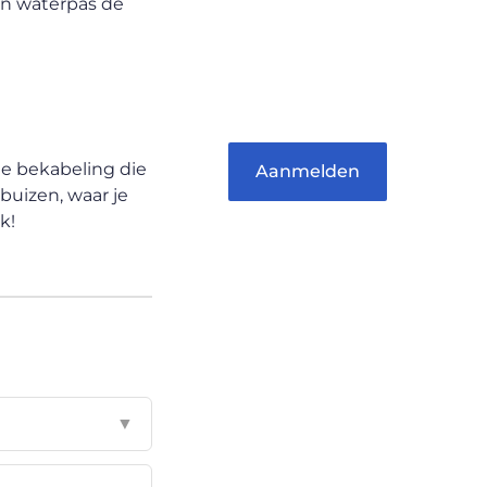
van waterpas de
woorden kunnen informeren,
inspireren, vermaken en
verbinden – ze verdienen het
om gehoord te worden!
 de bekabeling die
Aanmelden
buizen, waar je
k!
▼