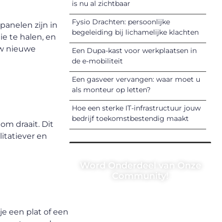
is nu al zichtbaar
Fysio Drachten: persoonlijke
anelen zijn in
begeleiding bij lichamelijke klachten
e te halen, en
ouw nieuwe
Een Dupa-kast voor werkplaatsen in
de e-mobiliteit
Een gasveer vervangen: waar moet u
als monteur op letten?
Hoe een sterke IT-infrastructuur jouw
bedrijf toekomstbestendig maakt
om draait. Dit
itatiever en
Word Onderdeel van Onze
Community!
Registreer je vandaag nog en
begin met het delen van jouw
je een plat of een
unieke perspectief. Jouw