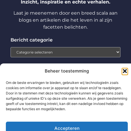
Inzicht, inspiratie en echte verhalen.
Laat je meenemen door een breed scala aan
blogs en artikelen die het leven in al zijn
facetten belichten.
Bericht categorie
Beheer toestemming
Home
Aanmelden
Beroemdheden
Contact
Om de beste ervaringen te bieden, gebruiken wij technologieën zoals
Cookiebeleid (EU)
Ons team
Over ons
Partners
cookies om informatie over je apparaat op te slaan en/of te raadplegen.
Door in te stemmen met deze technologieën kunnen wij gegevens zoals
Website index
Uit De Media
surfgedrag of unieke ID's op deze site verwerken. Als je geen toestemming
geeft of uw toestemming intrekt, kan dit een nadelige invloed hebben op
Backlinks kopen: wat jij moet weten voor betere SEO-resultaten
bepaalde functies en mogelijkheden.
Extra geld verdienen: zo pak jij het slim en succesvol aan
Accepteren