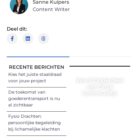
Sanne Kuipers
Content Writer
Deel dit:
RECENTE BERICHTEN
Kies het juiste staaldraad
Word Onderdeel
voor jouw project
van Onze
De toekomst van
Community!
goederentransport is nu
Registreer je
al zichtbaar
vandaag nog en
Fysio Drachten:
begin met het
persoonlijke begeleiding
delen van jouw
bij lichamelijke klachten
unieke perspectief.