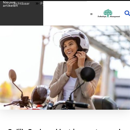
Nieuwe
zichtbaar
Fysio Drachten: persoonlijke begeleiding bij lichamelijke kl
artikelen