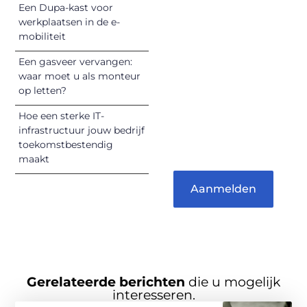
Een Dupa-kast voor
Jouw woorden
werkplaatsen in de e-
kunnen
mobiliteit
informeren,
inspireren,
Een gasveer vervangen:
vermaken en
waar moet u als monteur
op letten?
verbinden – ze
verdienen het om
Hoe een sterke IT-
gehoord te
infrastructuur jouw bedrijf
worden!
toekomstbestendig
maakt
Aanmelden
Gerelateerde berichten
die u mogelijk
interesseren.