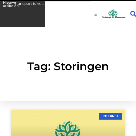
Nieuwe
entransport is nu al zichtbaar
Fysio Drachten: persoonlijke begeleidi
artikelen
Tag: Storingen
INTERNET