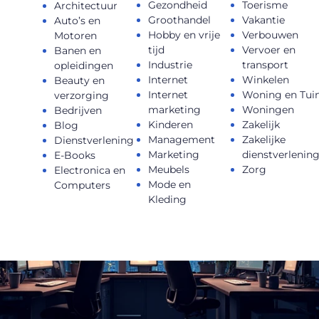
Gezondheid
Toerisme
Architectuur
Groothandel
Vakantie
Auto’s en
Hobby en vrije
Verbouwen
Motoren
tijd
Vervoer en
Banen en
Industrie
transport
opleidingen
Internet
Winkelen
Beauty en
Internet
Woning en Tui
verzorging
marketing
Woningen
Bedrijven
Kinderen
Zakelijk
Blog
Management
Zakelijke
Dienstverlening
Marketing
dienstverlenin
E-Books
Meubels
Zorg
Electronica en
Mode en
Computers
Kleding