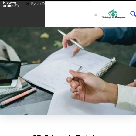
Nieuwe
r
Fysio Drachten: persoonlijke begeleiding bij lichamelijke klachten
artikelen