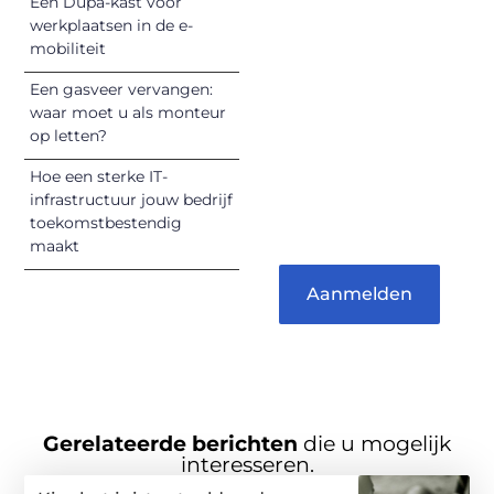
Een Dupa-kast voor
Jouw woorden
werkplaatsen in de e-
kunnen
mobiliteit
informeren,
inspireren,
Een gasveer vervangen:
vermaken en
waar moet u als monteur
op letten?
verbinden – ze
verdienen het om
Hoe een sterke IT-
gehoord te
infrastructuur jouw bedrijf
worden!
toekomstbestendig
maakt
Aanmelden
Gerelateerde berichten
die u mogelijk
interesseren.