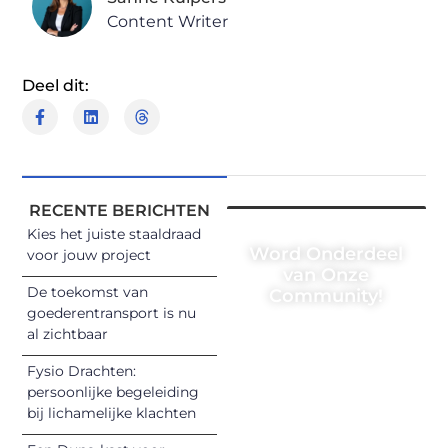
Content Writer
Deel dit:
RECENTE BERICHTEN
Kies het juiste staaldraad
Word Onderdeel
voor jouw project
van Onze
De toekomst van
Community!
goederentransport is nu
Registreer je
al zichtbaar
vandaag nog en
Fysio Drachten:
begin met het
persoonlijke begeleiding
delen van jouw
bij lichamelijke klachten
unieke perspectief.