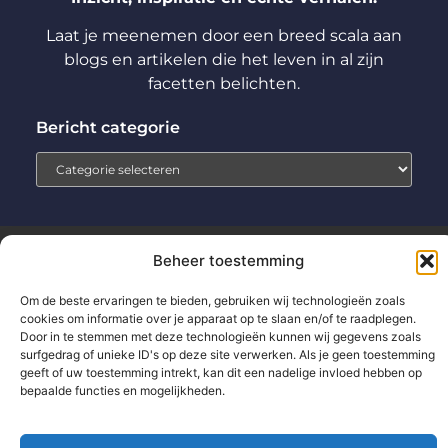
Laat je meenemen door een breed scala aan
blogs en artikelen die het leven in al zijn
facetten belichten.
Bericht categorie
Beheer toestemming
Home
Aanmelden
Beroemdheden
Contact
Cookiebeleid (EU)
Ons team
Over ons
Partners
Om de beste ervaringen te bieden, gebruiken wij technologieën zoals
cookies om informatie over je apparaat op te slaan en/of te raadplegen.
Website index
Uit De Media
Door in te stemmen met deze technologieën kunnen wij gegevens zoals
Backlinks kopen: wat jij moet weten voor betere SEO-resultaten
surfgedrag of unieke ID's op deze site verwerken. Als je geen toestemming
geeft of uw toestemming intrekt, kan dit een nadelige invloed hebben op
Extra geld verdienen: zo pak jij het slim en succesvol aan
bepaalde functies en mogelijkheden.
www.technologie-management.nl.
All Rights Reserved © 2025